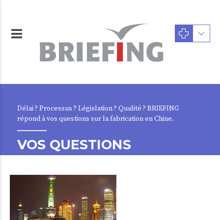
Délai ? Processus ? Législation ? Qualité ? BRIEFING
répond à vos questions sur la fabrication en Chine.
VOS QUESTIONS